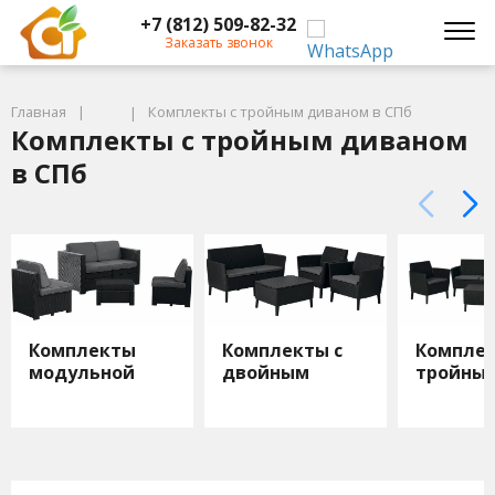
+7 (812) 509-82-32
Заказать звонок
Главная
Комплекты с тройным диваном в СПб
Комплекты с тройным диваном
в СПб
Комплекты
Комплекты с
Комплек
модульной
двойным
тройны
мебели
диваном
дивано