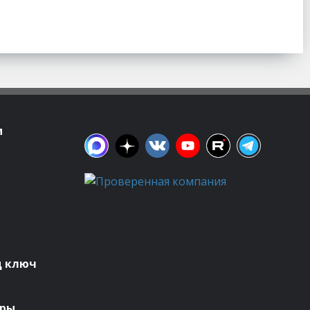
м
д ключ
оры