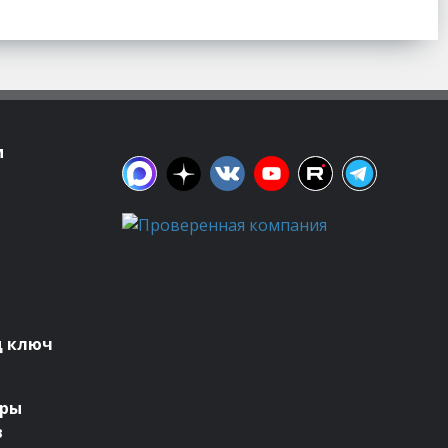
м
д ключ
оры
в