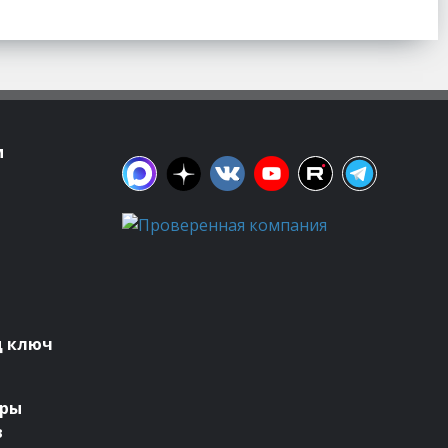
м
д ключ
оры
в