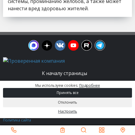
системы, проминанию желобов, а также может
нанести вред здоровью жителей.
К началу страницы
Мы используем cookies.
Подробнее
© 2003 - 2026. Апельсин group | Группа
Принять все
строительных компаний Все права защищены.
Вся информация на этом сайте носит
Отклонить
информационный характер и не является
публичной офертой, определяемой положениями
Настроить
Статьи 437 (2) ГК РФ.
Политика сайта