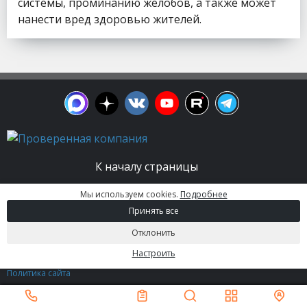
системы, проминанию желобов, а также может
нанести вред здоровью жителей.
К началу страницы
Мы используем cookies.
Подробнее
© 2003 - 2026. Апельсин group | Группа
Принять все
строительных компаний Все права защищены.
Вся информация на этом сайте носит
Отклонить
информационный характер и не является
публичной офертой, определяемой положениями
Настроить
Статьи 437 (2) ГК РФ.
Политика сайта