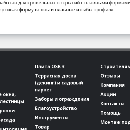
зработан для кровельных покрытий с плавными формами
еркивая форму волны и плавные изгибы профиля.
Плита OSB 3
Строителя
Террасная доска
Отзывы
(декинг) и садовый
Компания
паркет
 окна,
Акции
Заборы и ограждения
 лестницы
Контакты
Благоустройство
ровли
Помощь
Инструменты
фасада
Монтаж по
Товар
и изоляция