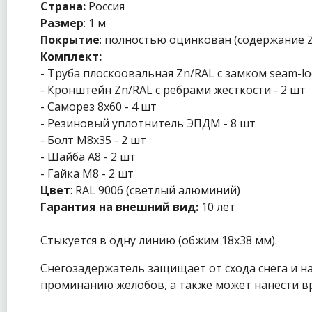
Страна:
Россия
Размер
: 1 м
Покрытие
: полностью оцинкован (содержание Z
Комплект:
- Труба плоскоовальная Zn/RAL с замком seam-loc
- Кронштейн Zn/RAL с ребрами жесткости - 2 шт
- Саморез 8х60 - 4 шт
- Резиновый уплотнитель ЭПДМ - 8 шт
- Болт М8х35 - 2 шт
- Шайба А8 - 2 шт
- Гайка М8 - 2 шт
Цвет
: RAL 9006 (светлый алюминий)
Гарантия на внешний вид:
10 лет
Стыкуется в одну линию (обжим 18х38 мм).
Снегозадержатель защищает от схода снега и н
проминанию желобов, а также может нанести в