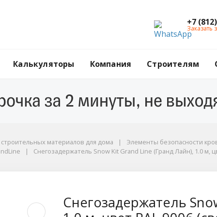
+7 (812
Заказать 
Калькуляторы
Компания
Строителям
г строительных материалов для дома
Элементы безопасности кров
dLine
andLine
Снегозадержатель Snow Kit Grand Line (Гранд Лайн), 1.0 м,
006 (светлый алюминий)
w Kit Grand Line (Гр
Снегозадержатель Snow 