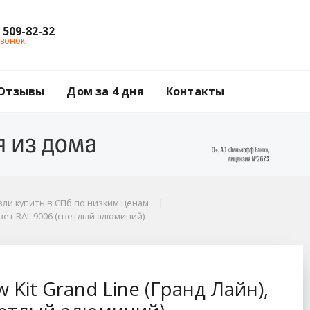
) 509-82-32
звонок
Отзывы
Дом за 4 дня
Контакты
ли купить в СПб по низким ценам
 цвет RAL 9006 (светлый алюминий)
анд Лайн), 1.0 м, цв
Kit Grand Line (Гранд Лайн),