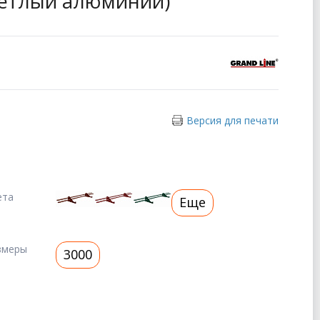
светлый алюминий)
Версия для печати
ета
Еще
змеры
3000