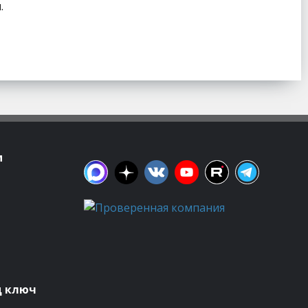
.
м
д ключ