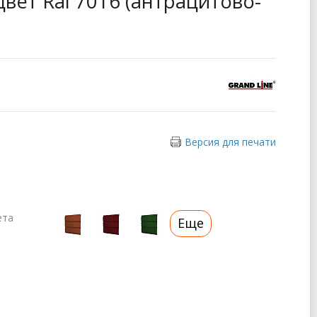
цвет Ral 7016 (антрацитово-
Версия для печати
ета
Еще