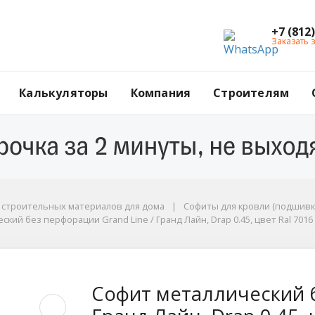
+7 (812
Заказать 
Калькуляторы
Компания
Строителям
ы
г строительных материалов для дома
Софиты для кровли (подшивк
кий без перфорации Grand Line / Гранд Лайн, Drap 0.45, цвет Ral 701
45, цвет Ral 7016 (антрацитово-серый)
без перфорации Grand
Софит металлический б