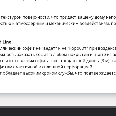
й текстурой поверхности, что придаст вашему дому не
тью к атмосферным и механическим воздействиям, пре
 Line:
ллический софит не "ведет" и не "коробит" при воздейс
ность заказать софит в любом покрытии и цвете из ас
изготовления софита как стандартной длины (3 м), так и
офитам с частичной и сплошной перфорацией.
 обладает высоким сроком службы, что подтверждается 