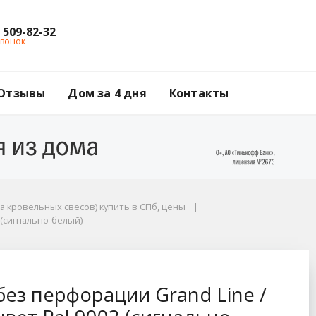
) 509-82-32
звонок
Отзывы
Дом за 4 дня
Контакты
а кровельных свесов) купить в СПб, цены
 (сигнально-белый)
 Line / Гранд Лайн, 
ез перфорации Grand Line /