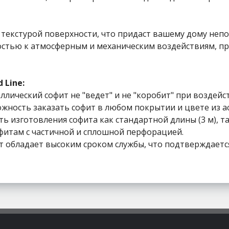
й текстурой поверхности, что придаст вашему дому не
тью к атмосферным и механическим воздействиям, пре
 Line:
ллический софит не "ведет" и не "коробит" при воздейс
ность заказать софит в любом покрытии и цвете из ас
изготовления софита как стандартной длины (3 м), так и
офитам с частичной и сплошной перфорацией.
 обладает высоким сроком службы, что подтверждается 