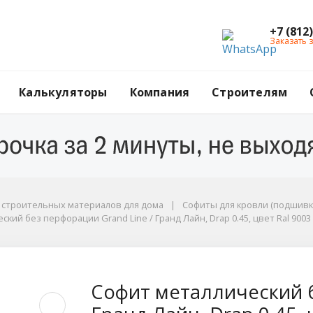
+7 (812
Заказать 
Калькуляторы
Компания
Строителям
ы
г строительных материалов для дома
Софиты для кровли (подшивк
кий без перфорации Grand Line / Гранд Лайн, Drap 0.45, цвет Ral 9003
5, цвет Ral 9003 (сигнально-белый)
без перфорации Grand
Софит металлический б