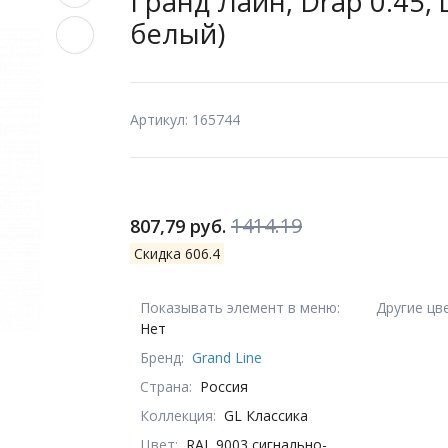
Гранд Лайн, Drap 0.45, 
белый)
Артикул: 165744
1414.19
807,79 руб.
Скидка 606.4
Показывать элемент в меню:
Другие цв
Нет
Бренд:
Grand Line
Страна:
Россия
Коллекция:
GL Классика
Цвет:
RAL 9003 сигнально-