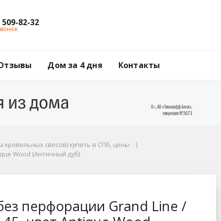
) 509-82-32
звонок
Отзывы
Дом за 4 дня
Контакты
а кровельных свесов) купить в СПб, цены
tique Wood (Античный дуб)
 Line / Гранд Лайн, P
ез перфорации Grand Line /