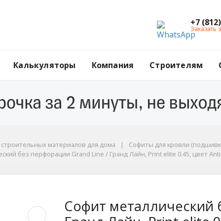
+7 (812
Заказать 
Калькуляторы
Компания
Строителям
ы
г строительных материалов для дома
Софиты для кровли (подшивк
кий без перфорации Grand Line / Гранд Лайн, Print elite 0.45, цвет An
ite 0.45, цвет Antique Wood (Античный дуб)
без перфорации Grand
Софит металлический б