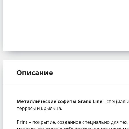
Описание
Металлические софиты Grand Line
- специаль
террасы и крыльца.
Print – покрытие, созданное специально для т
металле, сочетает в себе красоту природного м