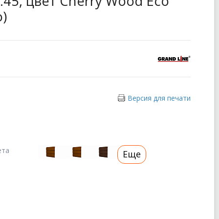
 0.45, цвет Cherry Wood Eco
)
Версия для печати
ета
Еще