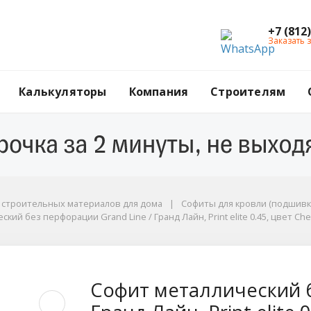
+7 (812
Заказать 
Калькуляторы
Компания
Строителям
ы
г строительных материалов для дома
Софиты для кровли (подшивк
кий без перфорации Grand Line / Гранд Лайн, Print elite 0.45, цвет Ch
te 0.45, цвет Cherry Wood Eco (Бразильская вишня эко)
без перфорации Grand
Софит металлический б