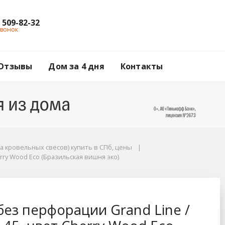
) 509-82-32
звонок
Отзывы
Дом за 4 дня
Контакты
а кровельных свесов) купить в СПб, цены
erry Wood Eco (Бразильская вишня эко)
 Line / Гранд Лайн, P
ез перфорации Grand Line /