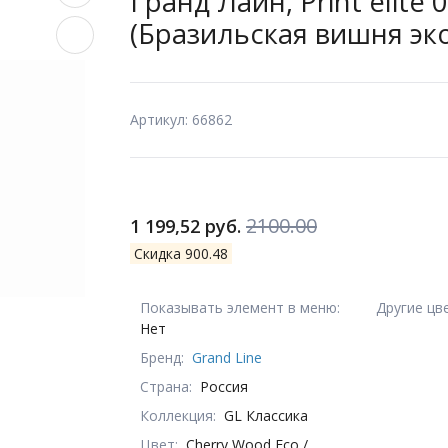
Гранд Лайн, Print elite
(Бразильская вишня эко
Артикул: 66862
2100.00
1 199,52 руб.
Скидка 900.48
Показывать элемент в меню:
Другие цв
Нет
Бренд:
Grand Line
Страна:
Россия
Коллекция:
GL Классика
Цвет:
Cherry Wood Eco /