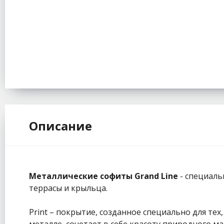
Описание
Металлические софиты Grand Line
- специаль
террасы и крыльца.
Print – покрытие, созданное специально для т
металле, сочетает в себе красоту природного м