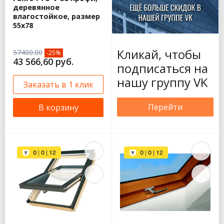
деревянное
влагостойкое, размер
55х78
Кликай, чтобы
57400.00
-25%
43 566,60 руб.
подписаться на
нашу группу VK
Заказать в 1 клик
Перейти
В корзину