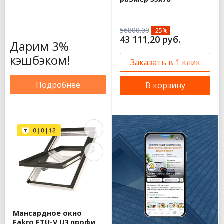
56800.00
-25%
43 111,20 руб.
Дарим 3%
кэшбэком!
Заказать в 1 клик
Подробнее
В корзину
Мансардное окно
Fakro FTU-V U3 профи,