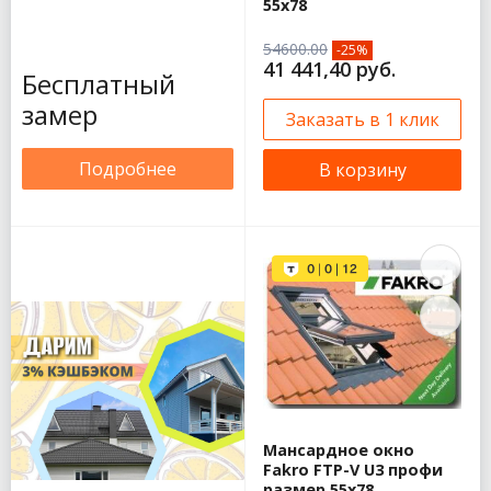
55х78
54600.00
-25%
41 441,40 руб.
Бесплатный
замер
Заказать в 1 клик
Подробнее
В корзину
Мансардное окно
Fakro FTP-V U3 профи
размер 55х78