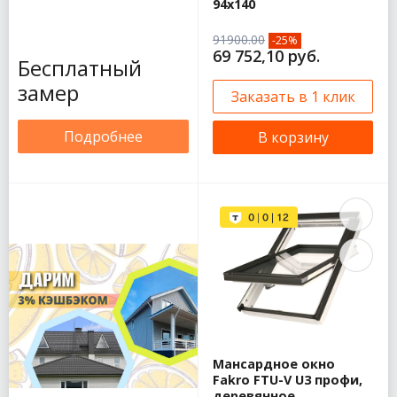
94х140
91900.00
-25%
69 752,10 руб.
Бесплатный
замер
Заказать в 1 клик
Подробнее
В корзину
Мансардное окно
Fakro FTU-V U3 профи,
деревянное