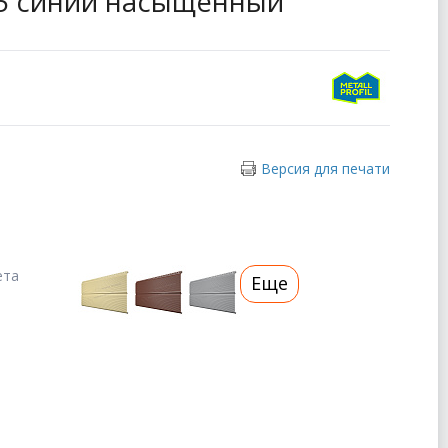
005 синий насыщенный
Версия для печати
ета
Еще