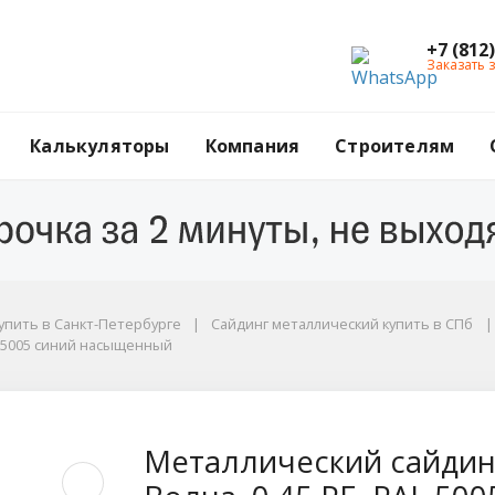
+7 (812
Заказать 
Калькуляторы
Компания
Строителям
упить в Санкт-Петербурге
Сайдинг металлический купить в СПб
AL 5005 синий насыщенный
 5005 синий насыщенный
нг Металл Профиль L
Металлический сайдин