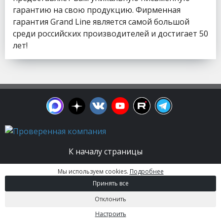
гарантию на свою продукцию. Фирменная
гарантия Grand Line является самой большой
среди российских производителей и достигает 50
лет!
К началу страницы
Мы используем cookies.
Подробнее
© 2003 - 2026. Апельсин group | Группа
Принять все
строительных компаний Все права защищены.
Вся информация на этом сайте носит
Отклонить
информационный характер и не является
публичной офертой, определяемой положениями
Настроить
Статьи 437 (2) ГК РФ.