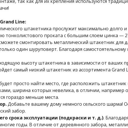
нтаже, так как для их крепления используются традиц
ачи!
rand Line:
лического штакетника прослужит максимально долго и
ию тонколистового проката с большим слоем цинка — 27
сможете смонтировать металлический штакетник для д
только один шуруповерт. Благодаря самостоятельному
одящую высоту штакетника в зависимости от ваших пр
ойдет самый низкий штакетник из ассортимента Grand L
будет просто найти место, где расположить штакетник
ками, ширина которых невелика, в отличии, например
ся гораздо меньше места.
ор.
Добавьте вашему дому немного сельского шарма! О
кий забор.
го срока эксплуатации (подкраски и т. д.)
. Благода
ногие годы. В отличие от деревянного забора, металли