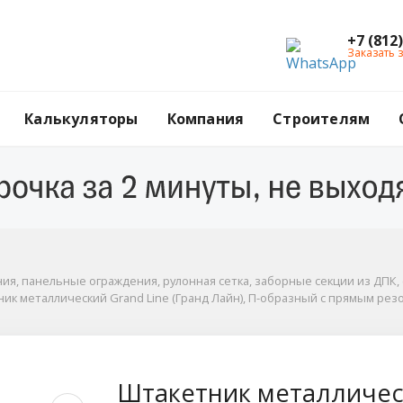
+7 (812
Заказать 
Калькуляторы
Компания
Строителям
 панельные ограждения, рулонная сетка, заборные секции из ДПК, с
 резом, Satin 0.5, цвет RAL 7024 (серый)
я, панельные ограждения, рулонная сетка, заборные секции из ДПК, 
кий Grand Line (Гран
ик металлический Grand Line (Гранд Лайн), П-образный с прямым резом,
Штакетник металлическ