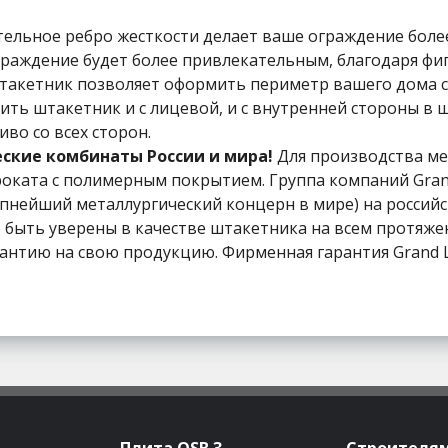
ельное ребро жесткости делает ваше ограждение боле
раждение будет более привлекательным, благодаря фиг
акетник позволяет оформить периметр вашего дома с 
ть штакетник и с лицевой, и с внутренней стороны в ш
во со всех сторон.
ские комбинаты России и мира!
Для производства ме
ката с полимерным покрытием. Группа компаний Gran
рупнейший металлургический концерн в мире) на россий
быть уверены в качестве штакетника на всем протяжени
нтию на свою продукцию. Фирменная гарантия Grand Li
Плита OSB 3
Строителя