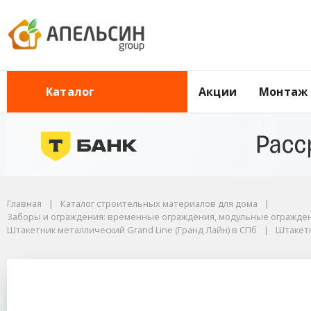
Акции
Монтаж
Каталог
Главная
Каталог строительных материалов для дома
Заборы и ограждения: временные ограждения, модульные ограждения,
Штакетник металлический Grand Line (Гранд Лайн) в СПб
Главная
Каталог строительных материалов для дома
Штакетник металлический Grand Line (Гранд Лайн), П-образный с прямым
Заборы и ограждения: временные ограждения, модульные ограждени
Штакетник металличес
Штакетник металлический Grand Line (Гранд Лайн) в СПб
Штакетн