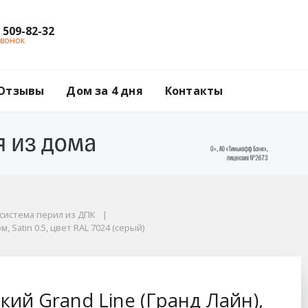
) 509-82-32
звонок
Отзывы
Дом за 4 дня
Контакты
истема перил из ДПК
система перил из ДПК
д Лайн), П-образный 
 Satin 0.5, цвет RAL 7024 (серый)
ий Grand Line (Гранд Лайн),