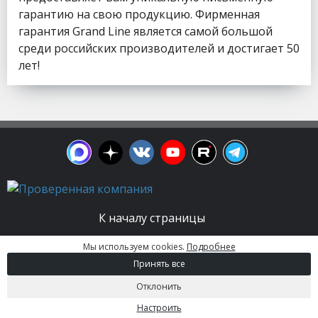
гарантию на свою продукцию. Фирменная
гарантия Grand Line является самой большой
среди российских производителей и достигает 50
лет!
К началу страницы
Мы используем cookies.
Подробнее
© 2003 - 2026. Апельсин group | Группа
Принять все
строительных компаний Все права защищены.
Вся информация на этом сайте носит
Отклонить
информационный характер и не является
публичной офертой, определяемой положениями
Настроить
Статьи 437 (2) ГК РФ.