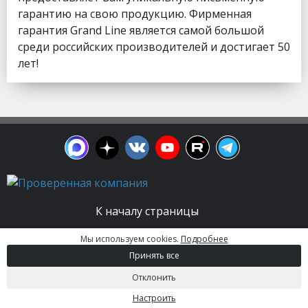
гарантию на свою продукцию. Фирменная
гарантия Grand Line является самой большой
среди российских производителей и достигает 50
лет!
К началу страницы
Мы используем cookies.
Подробнее
© 2003 - 2026. Апельсин group | Группа
Принять все
строительных компаний Все права защищены.
Вся информация на этом сайте носит
Отклонить
информационный характер и не является
публичной офертой, определяемой положениями
Настроить
Статьи 437 (2) ГК РФ.